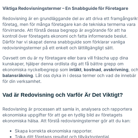
Viktiga Redovisningstermer – En Snabbguide för Företagare
Redovisning är en grundläggande del av att driva ett framgångsrik
företag, men för många företagare kan de tekniska termerna vara
förvirrande. Att förstå dessa begrepp är avgörande för att ha
kontroll över företagets ekonomi och fatta informerade beslut.
Därför har vi skapat denna snabbguide som förklarar vanliga
redovisningstermer på ett enkelt och lättillgängligt sätt.
Oavsett om du är ny företagare eller bara vill fräscha upp dina
kunskaper, hjälper denna ordlista dig att få bättre grepp om
ekonomiska nyckelbegrepp som
intäkt
,
kostnad
,
avskrivning
, oc
balansräkning
. Låt oss dyka in i dessa termer och vad de innebär
för din verksamhet.
Vad är Redovisning och Varför Är Det Viktigt?
Redovisning är processen att samla in, analysera och rapportera
ekonomiska uppgifter för att ge en tydlig bild av företagets
ekonomiska hälsa. Att förstå redovisningstermer gör att du kan:
Skapa korrekta ekonomiska rapporter.
Tolka ditt företags resultat och tillväxtpotential.