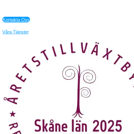
affärsutveckling, bokföring, redovisning, löneadministration samt
affärsrådgivning.
Kontakta Oss
Våra Tjänster