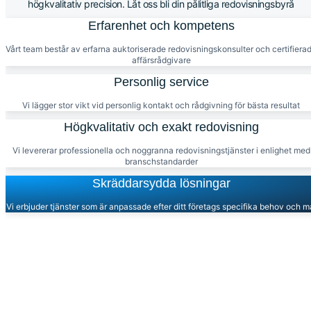
högkvalitativ precision. Låt oss bli din pålitliga redovisningsbyrå
Erfarenhet och kompetens
Vårt team består av erfarna auktoriserade redovisningskonsulter och certifiera
affärsrådgivare
Personlig service
Vi lägger stor vikt vid personlig kontakt och rådgivning för bästa resultat
Högkvalitativ och exakt redovisning
Vi levererar professionella och noggranna redovisningstjänster i enlighet med
branschstandarder
Skräddarsydda lösningar
Vi erbjuder tjänster som är anpassade efter ditt företags specifika behov och m
Redo att ta nästa steg?
Kontakta oss idag för att få skräddarsydd rådgivning och lösninga
som kan hjälpa ditt företag att växa. Vårt dedikerade team står re
att stödja dig med alla dina ekonomiska behov