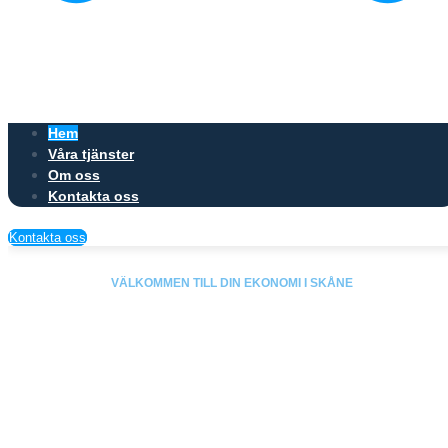
Hem
Våra tjänster
Om oss
Kontakta oss
Kontakta oss
VÄLKOMMEN TILL DIN EKONOMI I SKÅNE
Din Auktoriserade
Redovisningsbyrå i Landskron
Med vår auktorisation inom redovisning samt med vår certifiering
inom affärsrådgivning så erbjuder vi skräddarsydda lösningar för