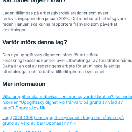
När träder lagen i kraft?
Lagen tillämpas på arbetsgivardeklarationer som avser
redovisningsperioden januari 2025. Det innebär att arbetsgivare
redan i januari ska kunna rapportera frånvaro som påverkat
ersättningar.
Varför införs denna lag?
Den nya uppgiftsskyldigheten införs för att stärka
Försäkringskassans kontroll över utbetalningar av föräldraförmåner
Detta är en del av regeringens arbete för att minska felaktiga
utbetalningar och förbättra tillförlitligheten i systemet.
Mer information
Vilka uppgifter ska redovisas i en arbetsgivardeklaration? (se unde
rubriken ”Uppgiftsskyldighet vid frånvaro på grund av vård av
barn”)
Öppnas i ny flik
Lag (2024:1300) om uppgiftsskyldighet i fråga om frånvaro på
grund av vård av barn
Öppnas i ny flik