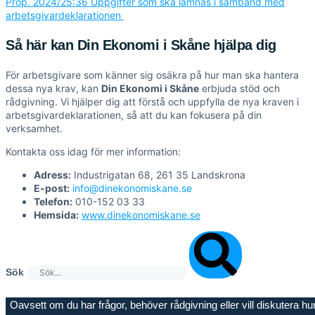
Prop. 2024/25:36 Uppgifter som ska lämnas i samband med
arbetsgivardeklarationen
Så här kan Din Ekonomi i Skåne hjälpa dig
För arbetsgivare som känner sig osäkra på hur man ska hantera
dessa nya krav, kan
Din Ekonomi i Skåne
erbjuda stöd och
rådgivning. Vi hjälper dig att förstå och uppfylla de nya kraven i
arbetsgivardeklarationen, så att du kan fokusera på din
verksamhet.
Kontakta oss idag för mer information:
Adress:
Industrigatan 68, 261 35 Landskrona
E-post:
info@dinekonomiskane.se
Telefon:
010-152 03 33
Hemsida:
www.dinekonomiskane.se
Sök
Oavsett om du har frågor, behöver rådgivning eller vill diskutera hu