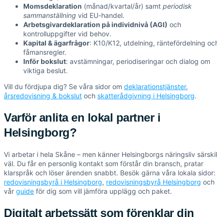
Momsdeklaration
(månad/kvartal/år) samt
periodisk
sammanställning
vid EU-handel.
Arbetsgivardeklaration på individnivå (AGI)
och
kontrolluppgifter vid behov.
Kapital & ägarfrågor
: K10/K12, utdelning, räntefördelning oc
fåmansregler.
Inför bokslut
: avstämningar, periodiseringar och dialog om
viktiga beslut.
Vill du fördjupa dig? Se våra sidor om
deklarationstjänster
,
årsredovisning & bokslut
och
skatterådgivning i Helsingborg
.
Varför anlita en lokal partner i
Helsingborg?
Vi arbetar i hela Skåne – men känner Helsingborgs näringsliv särskil
väl. Du får en personlig kontakt som förstår din bransch, pratar
klarspråk och löser ärenden snabbt. Besök gärna våra lokala sidor:
redovisningsbyrå i Helsingborg
,
redovisningsbyrå Helsingborg
och
vår
guide
för dig som vill jämföra upplägg och paket.
Digitalt arbetssätt som förenklar din