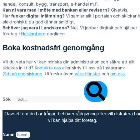
handel, konsult, bygg, transport, e-handel m.fl.
Kan ni vara med i möte med banken eller revisorn?
Givetvis.
Hur funkar digital inlämning?
Vi samlar allt i portalen och skickar i
elektroniskt; du godkänner smidigt.
Behöver jag vara i Landskrona?
Nej. Vi jobbar digitalt och hjälper
företag i
Helsingborg
dagligen.
Boka kostnadsfri genomgång
Vill du veta hur vi kan minska din administration och säkra att allt
skickas in i tid?
Kontakta oss
eller skriv till oss på Instagram:
@dinekonomiskane
. Utforska även
våra tjänster
och
om oss
.
Sök
Oavsett om du har frågor, behöver rådgivning eller vill diskutera hu
vi kan hjälpa ditt företag.
Namn