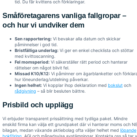
tid. Du får kvittens och förklaringar.
Småföretagarens vanliga fallgropar –
och hur vi undviker dem
Sen rapportering:
Vi bevakar alla datum och skickar
påminnelser i god tid.
Bristfälliga underlag:
Vi ger en enkel checklista och stöttar
med kvittoscanning.
Fel momsperiod:
Vi säkerställer rätt period och hanterar
rättelser om något blivit fel.
Missad K10/K12:
Vi påminner om ägarblanketter och förklar
hur löneunderlag/utdelning påverkar.
Ingen helhet:
Vi kopplar ihop deklaration med
bokslut
och
rådgivning
– så blir besluten bättre.
Prisbild och upplägg
Vi erbjuder transparent prissättning med tydliga paket. Mindre
enskild firma kan välja ett grundpaket där vi hanterar moms och N
bilagan, medan växande aktiebolag ofta väljer helhet med
löpande
bokföring
, AGI och månadsvisa avstämningar. Kontakta oss så tar v