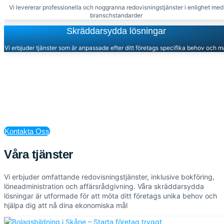
Vi levererar professionella och noggranna redovisningstjänster i enlighet med
branschstandarder
Skräddarsydda lösningar
Vi erbjuder tjänster som är anpassade efter ditt företags specifika behov och m
Redo att ta nästa steg?
Kontakta oss idag för att få skräddarsydd rådgivning och lösninga
som kan hjälpa ditt företag att växa. Vårt dedikerade team står re
att stödja dig med alla dina ekonomiska behov
Kontakta Oss
Våra tjänster
Vi erbjuder omfattande redovisningstjänster, inklusive bokföring,
löneadministration och affärsrådgivning. Våra skräddarsydda
lösningar är utformade för att möta ditt företags unika behov och
hjälpa dig att nå dina ekonomiska mål