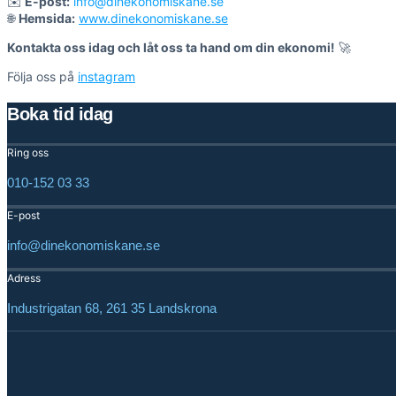
✉️
E-post:
info@dinekonomiskane.se
🌐
Hemsida:
www.dinekonomiskane.se
Kontakta oss idag och låt oss ta hand om din ekonomi!
🚀
Följa oss på
instagram
Boka tid idag
Ring oss
010-152 03 33
E-post
info@dinekonomiskane.se
Adress
Industrigatan 68, 261 35 Landskrona