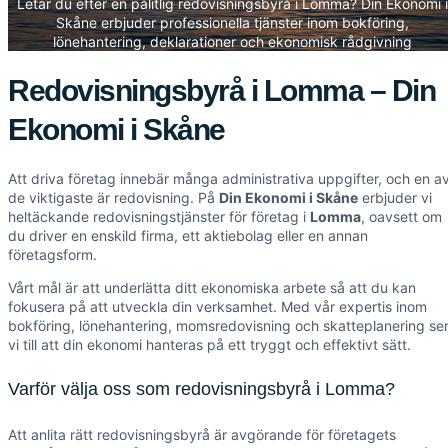
Letar du efter en pålitlig redovisningsbyrå i Lomma? Din Ekonomi i
Skåne erbjuder professionella tjänster inom bokföring,
lönehantering, deklarationer och ekonomisk rådgivning
Redovisningsbyrå i Lomma – Din
Ekonomi i Skåne
Att driva företag innebär många administrativa uppgifter, och en a
de viktigaste är redovisning. På
Din Ekonomi i Skåne
erbjuder vi
heltäckande redovisningstjänster för företag i
Lomma
, oavsett om
du driver en enskild firma, ett aktiebolag eller en annan
företagsform.
Vårt mål är att underlätta ditt ekonomiska arbete så att du kan
fokusera på att utveckla din verksamhet. Med vår expertis inom
bokföring, lönehantering, momsredovisning och skatteplanering se
vi till att din ekonomi hanteras på ett tryggt och effektivt sätt.
Varför välja oss som redovisningsbyrå i Lomma?
Att anlita rätt redovisningsbyrå är avgörande för företagets